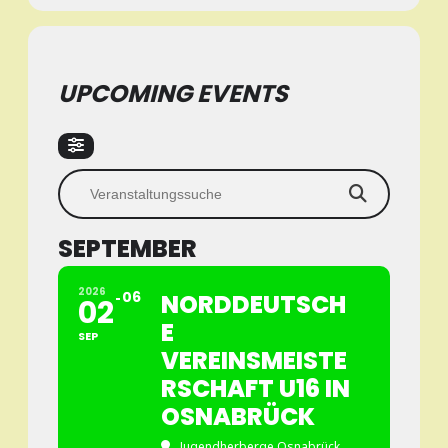
UPCOMING EVENTS
SEPTEMBER
2026
06
NORDDEUTSCH
02
E
SEP
VEREINSMEISTE
RSCHAFT U16 IN
OSNABRÜCK
Jugendherberge Osnabrück