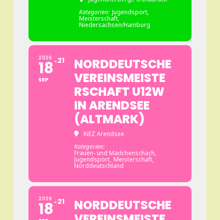
Kategorien:
Jugendsport,
Meisterschaft,
Niedersachsen/Hamburg
2026
21
NORDDEUTSCHE
18
VEREINSMEISTE
SEP
RSCHAFT U12W
IN ARENDSEE
(ALTMARK)
KiEZ Arendsee
Kategorien:
Frauen- und Mädchenschach,
Jugendsport,
Meisterschaft,
Norddeutschland
2026
21
NORDDEUTSCHE
18
VEREINSMEISTE