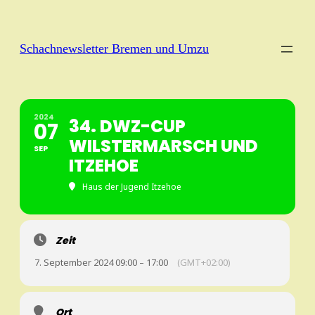
Schachnewsletter Bremen und Umzu
2024
34. DWZ-CUP
07
WILSTERMARSCH UND
SEP
ITZEHOE
Haus der Jugend Itzehoe
Zeit
7. September 2024 09:00 – 17:00
(GMT+02:00)
Ort