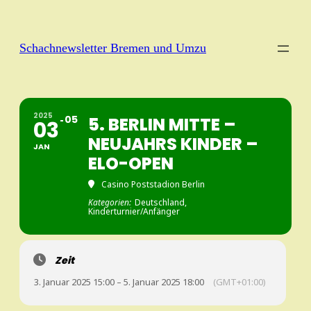
Schachnewsletter Bremen und Umzu
2025
05
5. BERLIN MITTE –
03
NEUJAHRS KINDER –
JAN
ELO-OPEN
Casino Poststadion Berlin
Kategorien:
Deutschland,
Kinderturnier/Anfänger
Zeit
3. Januar 2025 15:00 – 5. Januar 2025 18:00
(GMT+01:00)