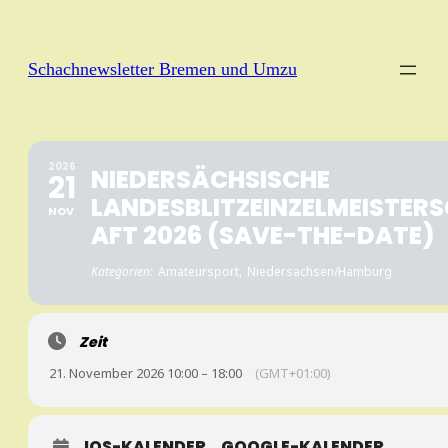
Schachnewsletter Bremen und Umzu
2026
NIEDERSÄCHSISCHE
21
LANDESBLITZEINZELMEISTER
NOV
AFT 2026 (SAVE-THE-DATE)
Kategorien:
Amateursport,
Niedersachsen/Hamburg
Zeit
21. November 2026 10:00 – 18:00
(GMT+01:00)
IOS-KALENDER
GOOGLE-KALENDER