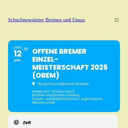
Schachnewsletter Bremen und Umzu
2025
17
OFFENE BREMER
12
EINZEL-
APR
MEISTERSCHAFT 2025
(OBEM)
Bürgerhaus Mahndorf, Bremen
Kategorien:
Amateursport,
Bremen und Bremer Umland,
Frauen- und Mädchenschach,
Jugendsport,
Meisterschaft
Zeit